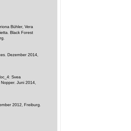
riona Bühler, Vera
ietta. Black Forest
rg.
ces. Dezember 2014,
Voc_4: Svea
a Nopper. Juni 2014,
vember 2012, Freiburg.