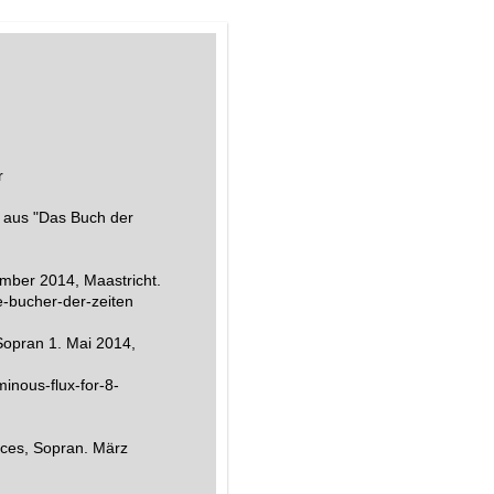
r
" aus "Das Buch der
mber 2014, Maastricht.
-bucher-der-zeiten
opran 1. Mai 2014,
inous-flux-for-8-
ices, Sopran. März