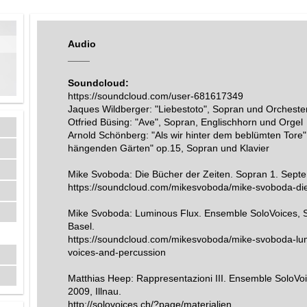
Audio
____
Soundcloud:
https://soundcloud.com/user-681617349
Jaques Wildberger: "Liebestoto", Sopran und Orcheste
Otfried Büsing: "Ave", Sopran, Englischhorn und Orgel
Arnold Schönberg: "Als wir hinter dem beblümten Tore
hängenden Gärten" op.15, Sopran und Klavier
Mike Svoboda: Die Bücher der Zeiten. Sopran 1. Septe
https://soundcloud.com/mikesvoboda/mike-svoboda-die
Mike Svoboda: Luminous Flux. Ensemble SoloVoices, S
Basel.
https://soundcloud.com/mikesvoboda/mike-svoboda-lum
voices-and-percussion
Matthias Heep: Rappresentazioni III. Ensemble SoloVo
2009, Illnau.
http://solovoices.ch/?page/materialien