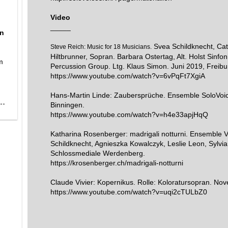
Video
_____
an
Svea Schildknecht, Cat
Steve Reich: Music for 18 Musicians.
Hiltbrunner, Sopran. Barbara Ostertag, Alt. Holst Sinfon
m
Percussion Group. Ltg. Klaus Simon. Juni 2019, Freibu
https://www.youtube.com/watch?v=6vPqFt7XgiA
Hans-Martin Linde: Zaubersprüche. Ensemble SoloVoi
Binningen.
https://www.youtube.com/watch?v=h4e33apjHqQ
Katharina Rosenberger: madrigali notturni. Ensemble 
Schildknecht, Agnieszka Kowalczyk, Leslie Leon, Sylvi
Schlossmediale Werdenberg.
https://krosenberger.ch/madrigali-notturni
Claude Vivier: Kopernikus. Rolle: Koloratursopran. No
https://www.youtube.com/watch?v=uqi2cTULbZ0